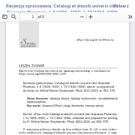
Recenzja opracowania: Catalogi et elenchi universi cleri
Pobierz
dioecesis Plocensis, t. 9 (1926–1933), t. 10 (1934–1939),
zebrał i przygotował do druku ks. Michał Marian Grzybowski,
Płock 2022–2023, ss. 652, 576