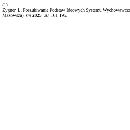
(1)
Zygner, L. Poszukiwanie Podstaw Ideowych Systemu Wychowawczego
Mazowsza).
sm
2025
,
20
, 161-195.