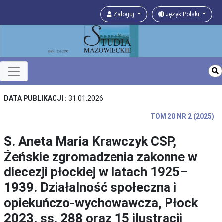
Zaloguj
Język Polski
DATA PUBLIKACJI :
31.01.2026
TOM 20 NR 2 (2025)
S. Aneta Maria Krawczyk CSP,
Żeńskie zgromadzenia zakonne w
diecezji płockiej w latach 1925–
1939. Działalność społeczna i
opiekuńczo-wychowawcza, Płock
2023, ss. 288 oraz 15 ilustracji