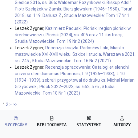
Siedlce 2016, ss. 366; Waldemar Rozynkowski, Biskup Adolf
Piotr Szelążek w Zamku Bierzgłowskim (1946–1950), Toruń
2018, ss. 119; Dariusz Z
,
Studia Mazowieckie: Tom 17 Nr 1
(2022)
Leszek Zygner,
Kazimierz Pacuski, Płońsk i region płoński w
średniowieczu, Płońsk [2024], ss. 405 oraz 11 ilustracji
,
Studia Mazowieckie: Tom 19 Nr 2 (2024)
Leszek Zygner,
Recenzja książki: Radosław Lolo, Miasta
mazowieckie XVI-XVIII wieku. Szkice i studia, Warszawa 2021,
ss. 245
,
Studia Mazowieckie: Tom 16 Nr 2 (2021)
Leszek Zygner,
Recenzja opracowania: Catalogi et elenchi
universi cleri dioecesis Plocensis, t. 9 (1926–1933), t. 10
(1934–1939), zebrał i przygotował do druku ks. Michał Marian
Grzybowski, Płock 2022–2023, ss. 652, 576
,
Studia
Mazowieckie: Tom 18 Nr 1 (2023)
1
2
>
>>
SZCZEGÓŁY
BIBLIOGRAFIA
STATYSTYKI
AUTORZY