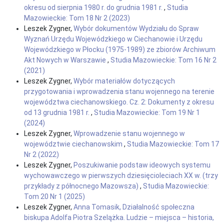
okresu od sierpnia 1980 r. do grudnia 1981 r.
,
Studia
Mazowieckie: Tom 18 Nr 2 (2023)
Leszek Zygner,
Wybór dokumentów Wydziału do Spraw
Wyznań Urzędu Wojewódzkiego w Ciechanowie i Urzędu
Wojewódzkiego w Płocku (1975-1989) ze zbiorów Archiwum
Akt Nowych w Warszawie
,
Studia Mazowieckie: Tom 16 Nr 2
(2021)
Leszek Zygner,
Wybór materiałów dotyczących
przygotowania i wprowadzenia stanu wojennego na terenie
województwa ciechanowskiego. Cz. 2: Dokumenty z okresu
od 13 grudnia 1981 r.
,
Studia Mazowieckie: Tom 19 Nr 1
(2024)
Leszek Zygner,
Wprowadzenie stanu wojennego w
województwie ciechanowskim
,
Studia Mazowieckie: Tom 17
Nr 2 (2022)
Leszek Zygner,
Poszukiwanie podstaw ideowych systemu
wychowawczego w pierwszych dziesięcioleciach XX w. (trzy
przykłady z północnego Mazowsza)
,
Studia Mazowieckie:
Tom 20 Nr 1 (2025)
Leszek Zygner,
Anna Tomasik, Działalność społeczna
biskupa Adolfa Piotra Szelążka. Ludzie – miejsca – historia,